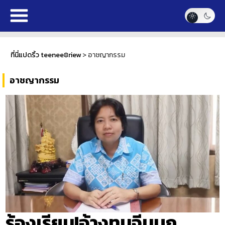
ที่นี่แปดริ้ว teenee8riew
>
อาชญากรรม
อาชญากรรม
ร้องเรียน!อ้างทุนจีนบุก