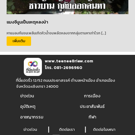
แมงจีนูนเป็นเหตุหลงป่า
หาแมลงกันจนเพลินเกิดหิวน้ำจนพลัดหลงจากกลุ่มตามหาเท่าไรก […]
เพิ่มเติม
www.teenee8riew.com
โทร. 081-2696960
ที่นี่แปดริ้ว 12/52 ถนนประชาสรรค์ ตำบลหน้าเมือง อำเภอเมือง
จังหวัดฉะเชิงเทรา 24000
ข่าวด่วน
การเมือง
อุบัติเหตุ
ประชาสัมพันธ์
อาชญากรรม
กีฬา
ข่าวด่วน
ติดต่อเรา
ติดต่อโฆษณา