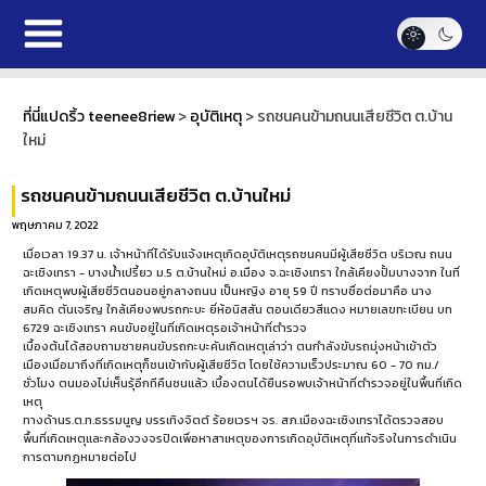
ที่นี่แปดริ้ว teenee8riew
>
อุบัติเหตุ
>
รถชนคนข้ามถนนเสียชีวิต ต.บ้าน
ใหม่
รถชนคนข้ามถนนเสียชีวิต ต.บ้านใหม่
พฤษภาคม 7, 2022
เมื่อเวลา 19.37 น. เจ้าหน้าที่ได้รับแจ้งเหตุเกิดอุบัติเหตุรถชนคนมีผู้เสียชีวิต บริเวณ ถนน
ฉะเชิงเทรา - บางน้ำเปรี้ยว ม.5 ต.บ้านใหม่ อ.เมือง จ.ฉะเชิงเทรา ใกล้เคียงปั้มบางจาก ในที่
เกิดเหตุพบผู้เสียชีวิตนอนอยู่กลางถนน เป็นหญิง อายุ 59 ปี ทราบชื่อต่อมาคือ นาง
สมคิด ตันเจริญ ใกล้เคียงพบรถกะบะ ยี่ห้อนิสสัน ตอนเดียวสีแดง หมายเลขทะเบียน บท
6729 ฉะเชิงเทรา คนขับอยู่ในที่เกิดเหตุรอเจ้าหน้าที่ตำรวจ
เบื้องต้นได้สอบถามชายคนขับรถกะบะคันเกิดเหตุเล่าว่า ตนกำลังขับรถมุ่งหน้าเข้าตัว
เมืองเมื่อมาถึงที่เกิดเหตุก็ชนเข้ากับผู้เสียชีวิต โดยใช้ความเร็วประมาณ 60 - 70 กม./
ชั่วโมง ตนมองไม่เห็นรุ้อีกทีคืนชนแล้ว เบื้องตนได้ยืนรอพบเจ้าหน้าที่ตำรวจอยู่ในพื้นที่เกิด
เหตุ
ทางด้านร.ต.ท.ธรรมนูญ บรรเทิงจิตต์ ร้อยเวรฯ จร. สภ.เมืองฉะเชิงเทราได้ตรวจสอบ
พื้นที่เกิดเหตุและกล้องวงจรปิดเพื่อหาสาเหตุของการเกิดอุบัติเหตุที่แท้จริงในการดำเนิน
การตามกฏหมายต่อไป