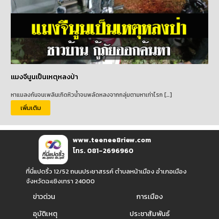
แมงจีนูนเป็นเหตุหลงป่า
หาแมลงกันจนเพลินเกิดหิวน้ำจนพลัดหลงจากกลุ่มตามหาเท่าไรก […]
เพิ่มเติม
www.teenee8riew.com
โทร. 081-2696960
ที่นี่แปดริ้ว 12/52 ถนนประชาสรรค์ ตำบลหน้าเมือง อำเภอเมือง
จังหวัดฉะเชิงเทรา 24000
ข่าวด่วน
การเมือง
อุบัติเหตุ
ประชาสัมพันธ์