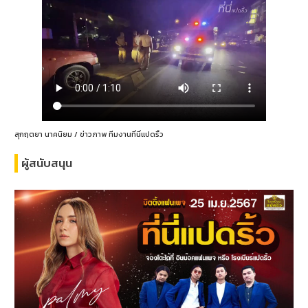
สุกฤตยา นาคนิยม / ข่าวภาพ ทีมงานที่นี่แปดริ้ว
ผู้สนับสนุน