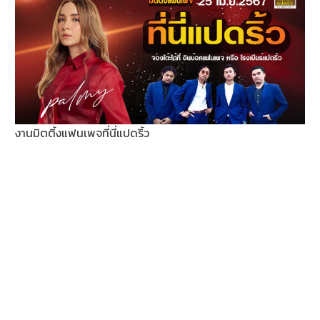
งานมิตติ้งแฟนเพจที่นี่แปดริ้ว