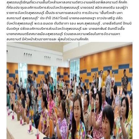
สุพรรณบุรีเชิญเที่ยวงานเย็นทั่วหล้ามหาสงกรานต์สาวงามแห่ชิงเทพีสงกรานต์ คึกคัก
ที่ห้องประชุมองค์การบริหารส่วนจังหวัดสุพรรณบุรี นายดรณ์ สมิตะเกษตริน รองผู้ว่า
ราชการจังหวัดสุพรรณบุรี เป็นประธานการแถลงข่าว การจัดงาน “เย็นทั่วหล้า มหา
สงกรานต์ สุพรรณบุรี” ประจำปี 2567 โดยมี นายกองเอกเชษฐา ขาวประเสริฐ ปลัด
จังหวัดสุพรรณบุรี พ.ต.อ.ธนเดช ตันติอาภา รอง ผบก.สุพรรณบุรี , นายเธียรินทร์ ปัทมนิ
รันดร์กุล ปลัดองค์การบริหารส่วนจังหวัดสุพรรณบุรี และ นายเอกพันธ์ อินทร์ใจเอื้อ
นายกเทศมนตรีเทศบาลเมืองสุพรรณบุรี ร่วมแถลงความพร้อมในการจัดงานมหา
สงกรานต์ มีหัวหน้าส่วนราชการและ ผู้สนใจร่วมงานคึกคัก