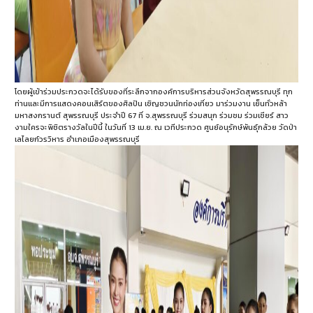
โดยผู้เข้าร่วมประกวดจะได้รับของที่ระลึกจากองค์การบริหารส่วนจังหวัดสุพรรณบุรี ทุก
ท่านและมีการแสดงคอนเสิร์ตของศิลปิน เชิญชวนนักท่องเที่ยว มาร่วมงาน เย็นทั่วหล้า
มหาสงกรานต์ สุพรรณบุรี ประจำปี 67 ที่ จ.สุพรรณบุรี ร่วมสนุก ร่วมชม ร่วมเชียร์ สาว
งามใครจะพิชิตรางวัลในปีนี้ ในวันที่ 13 เม.ย. ณ เวทีประกวด ศูนย์อนุรักษ์พันธุ์กล้วย วัดป่า
เลไลยก์วรวิหาร อำเภอเมืองสุพรรณบุรี