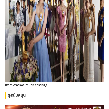
ข่าวภาพ/ภัทรพล พรมพัก สุพรรณบุรี
ผู้สนับสนุน