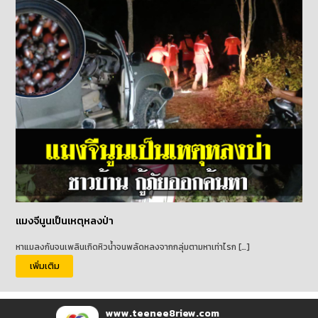
แมงจีนูนเป็นเหตุหลงป่า
หาแมลงกันจนเพลินเกิดหิวน้ำจนพลัดหลงจากกลุ่มตามหาเท่าไรก […]
เพิ่มเติม
www.teenee8riew.com