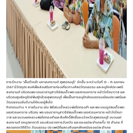
การจัดงาน “เย็นทั่วหล้า มหาสงกรานต์ สุพรรณบุรี” จัดขึ้น ระหว่างวันที่ 13 - 15 เมษายน
2567 มีวัตถุประสงค์เพื่อส่งเสริมการท่องเที่ยวทางศิลปวัฒนธรรม และอนุรักษ์ประเพณี
สงกรานต์ บริเวณพระบรมราชานุสาวรีย์สมเด็จพระนเรศวรมหาราช หน้าวัดไชนาวาส และ
บริเวณศูนย์อนุรักษ์พันธุ์กล้วยสุพรรณบุรี เพื่อเป็นการอนุรักษ์ขนบธรรมเนียมประเพณีและ
วัฒนธรรมอันดีงามให้คงอยู่สืบไป
กิจกรรมต่าง ๆ ภายในงาน เช่น พิธีสรงน้ำหลวงพ่อโตทองคำ และพระบรมรูปสมเด็จพระ
นเรศวรมหาราช บริเวณ พระบรมราชานุสาวรีย์สมเด็จพระนเรศวรมหาราช หน้าวัดไชนา
วาส และขบวนแห่หลวงพ่อโตทองคำและสิ่งศักดิ์สิทธิ์ของจังหวัดสุพรรณบุรี ขบวนแห่
สงกรานต์ รถบุปผาชาติ ของส่วนราชการจังหวัด และของแต่ละอำเภอทั้ง 10 อำเภอ ที่
สอดแทรกวิถีชีวิต วัฒนธรรม ประเพณีที่แสดงถึงเอกลักษณ์ของแต่ละอำเภอ