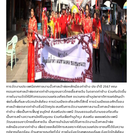
การจัดงานประเพณีเทศกาลงานงิ้วศาลเจ้าพ่อหลักเมืองท่าช้าง ประจำปี 2567 คณะ
กรรมการศาลเจ้าพ่อตลาดท่าช้างชุมชนชาวไทยเชื้อสายจีน ในตลาดท่าช้าง ร่วมกันจัดขึ้น
ภายในงานจัดให้มีกิจกรรมขบวนแห่ธงเกียรติยศ ขบวนกระเช้าบุปผาชาติการแห่เชิญเจ้า
พ่อในพื้นที่และบริเวณใกล้เคียง การร่วมเปียตะเกียงศักดิ์สิทธิ์ การร่วมเปียของศักดิ์ของ
ศาลเจ้าพ่อตลาดท่าช้างซึ่งมีวัตถุประสงค์ในการจัดงานเทศกาลงานงิ้วศาลเจ้าพ่อตลาด
ท่าช้าง เพื่อเป็นการฟื้นฟู อนุรักษ์ ส่งเสริมประเพณี วัฒนธรรมอันดีงามของท้องถิ่น
เป็นการสร้างความสามัคคีในชุมชน ร่วมกันเพื่อทำนุบำรุง ส่งเสริม เผยแพร่ประเพณี
วัฒนธรรมชาวไทยเชื้อสายจีน. เป็นการนำเงินรายได้ในการจัดงานงิ้วศาลเจ้าพ่อ
หลักเมืองตลาดท่าช้าง เพื่อช่วยเหลือให้การสงเคราะห์ส่วนรวมแก่ประชาชนที่ได้รับความ
ทุข์ยากเดือดร้อน ด้านสาธารณภัยทั่วไป ภายในจังหวัดสุพรรณบุรีและจังหวัดใกล้เคียง