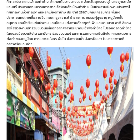
ที่ศาลาประชาคมเจ้าพ่อท่าช้าง อำเภอเดิมบางนางบวช จังหวัดสุพรรณบุรี นายยุทธตนัย
แจ่มศรี ประธานคณะกรรมการศาลเจ้าพ่อหลักเมืองท่าช้าง เป็นประธานเปิดงานประเพณี
ทศกาลงานงิ้วศาลเจ้าพ่อหลักเมืองท่าช้าง ประจำปี 2567 มีคณะกรรมการ พี่น้อง
ประชาชนคนไทยเชื้อสายจีน คณะครูอาจารย์ ข้าราชการ ชมรมผู้สูงอายุ หนูน้อยชั้น
อนุบาล และนักเรียนชั้นประถม และมัธยม แต่งกายด้วยชุดกี่เพ้า และอาหมวย อาตี๋ สีแดง
สดใสสวยงามเข้าร่วมขบวนแห่ออกจากศาลาประชาคมเจ้าพ่อท่าช้าง ไปรอบตลาดท่าช้าง
ในขบวนมีขบวนสิงโต และมังกร ร่วมขบวนแห่ และการแสดงการเชิดสิงโต การแสดงการ
ต่อตัวของหนูน้อย การแสดงมังกร พ่นไห มังกรพ่นน้ำ มังกรปีนเสา ในบรรยากาศที่
อากาศร้อนอบอ้าว