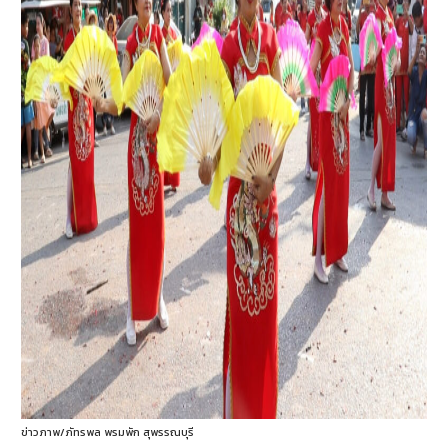
ข่าวภาพ/ภัทรพล พรมพัก สุพรรณบุรี