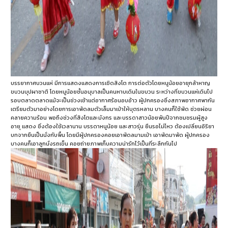
บรรยากาศบวนแห่ มีการแสดงแสดงการเชิดสิงโต การต่อตัวโดยหนูน้อยอายุกล้าหาญ
ขบวนบุปผาชาติ โดยหนูน้อยชั้นอนุบาลเป็นคนหาบเดินในขบวน ระหว่างที่ขบวนแห่เดินไป
รอบตลาดตลาดแม้จะเป็นช่วงเช้าแต่อากาศร้อนอบอ้าว ผู้ปกครองซึ่งสภาพอากาศพากัน
เตรียมตัวมาอย่างโดยการเอาพัดลมตัวเล็มมาเป่าให้บุตรหลาน บางคนก็ใช้พัด ช่วยผ่อน
คลายความร้อน พอถึงช่วงที่สิงโตและมังกร และบรรดาสาวน้อยพันปีจากชมชรมผู้สูง
อายุ แสดง ซึ่งต้องใช้เวลานาน บรรดาหนูน้อย และสาวรุ่น ยืนรอไม่ไหว ต้องเปลี่ยนอิริยา
บทจากยืนเป็นนั่งกับพื้น โดยมีผู้ปกครองคอยเอาพัดลมามเป่า เอาพัดมาพัด ผู้ปกครอง
บางคนก็เอาลูกนั่งรถเข็น คอยถ่ายภาพเก็บความน่ารักไว้เป็นที่ระลึกกันไป