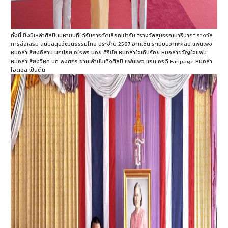
ทั้งนี้ ซึ่งมีเหล่าศิลปินมหาชนที่ได้รับการคัดเลือกเข้ารับ "รางวัลสุบรรณนารีนาถ" รางวัล
การส่งเสริม สนับสนุนวัฒนธรรมไทย ประจำปี 2567 อาทิเช่น ระเบียบวาทะศิลป์ แฟนเพจ
หมอลำเสียงอิสาน นกน้อย อุไรพร บอย ศิริชัย หมอลำใจเกินร้อย หมอลำขวัญใจแฟน
หมอลำเสียงวิหค นก พงศกร ซานเล้าบันเทิงศิลป์ แฟนเพจ แอน อรดี Fanpage หมอลำ
ไอดอล เป็นต้น