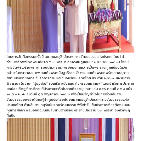
โดยการจัดกิจกรรมครั้งนี้ สมาคมอนุรักษ์มรดกทางวัฒนธรรมแห่งประเทศไทย ได้
กำหนดจัดพิธีเทิดพระเกียรติ “๖๙ พรรษา องค์วิศิษฏศิลปิน” ๒ เมษายน ๒๕๖๗ โดยมี
การจัดพิธีเจริญพระพุทธมนต์ถวายพระพรชัยมงคลถวายเป็นพระราชกุศลเนื่องในวัน
คล้ายวันพระราชสมภพ สมเด็จพระกนิษฐาธิราชเจ้า กรมสมเด็จพระเทพรัตนราชสุดาฯ
สยามบรมราชกุมารี วันรักการอ่าน และวันอนุรักษ์มรดกไทย ประจำปี ๒๕๖๗ ผู้ผ่านการ
พิจารณา ในฐานะ “ผู้อุปถัมภ์ ส่งเสริม สนับสนุน กิจกรรมสมาคมฯ” โดยเข้ารับการประกาศ
ยกย่องเชิดชูเกียรติตามที่ประกาศจารึกในราชกิจจานุเบกษา เล่ม ๑๔๐ ตอนที่ ๓๕ ง หน้า
๒๐๑ – ๒๐๒ ลงวันที่ ๑๑ พฤษภาคม ๒๕๖๖ เพื่อเป็นขวัญกำใจในการร่วมสืบสาน
วัฒนธรรมของชาติไทยผู้ทำคุณประโยชน์ต่อสมาคมอนุรักษ์มรดกทางวัฒนธรรมแห่ง
ประเทศไทย ด้านสืบสานอนุรักษ์มรดกวัฒนธรรม พิธีเข้ารับเข็มประกาศเกียรติคุณ มอบ
ทุนการศึกษา พิธีมอบถุงปันสุขสืบสานตามรอยพระราชปณิธาน ๖๙ พรรษา องค์วิศิษฏ
ศิลปิน