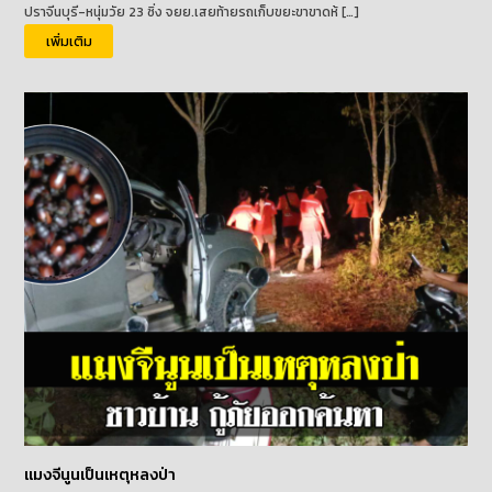
ปราจีนบุรี-หนุ่มวัย 23 ซิ่ง จยย.เสยท้ายรถเก็บขยะขาขาดห้ […]
เพิ่มเติม
แมงจีนูนเป็นเหตุหลงป่า