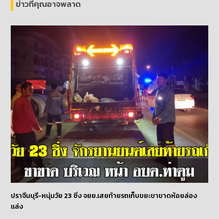
ข่าวที่คุณอาจพลาด
ปราจีนบุรี-หนุ่มวัย 23 ซิ่ง จยย.เสยท้ายรถเก็บขยะขาขาดห้อยล่อง
แล่ง