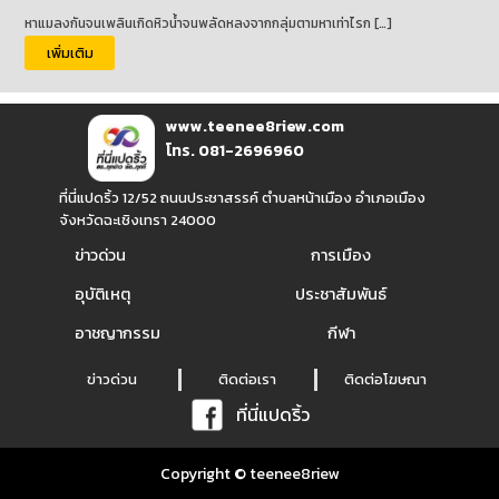
หาแมลงกันจนเพลินเกิดหิวน้ำจนพลัดหลงจากกลุ่มตามหาเท่าไรก […]
เพิ่มเติม
www.teenee8riew.com
โทร. 081-2696960
ที่นี่แปดริ้ว 12/52 ถนนประชาสรรค์ ตำบลหน้าเมือง อำเภอเมือง
จังหวัดฉะเชิงเทรา 24000
ข่าวด่วน
การเมือง
อุบัติเหตุ
ประชาสัมพันธ์
อาชญากรรม
กีฬา
ข่าวด่วน
ติดต่อเรา
ติดต่อโฆษณา
ที่นี่แปดริ้ว
Copyright © teenee8riew