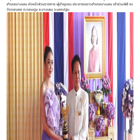
อำเภอบางเลน หัวหน้าส่วนราชการ ผู้นำชุมชน ประชาชนชาวอำเภอบางเลน เข้าร่วมพิธี ณ
วัดดอนยอ ต.ดอนตูม อ.บางเลน จ.นครปฐม