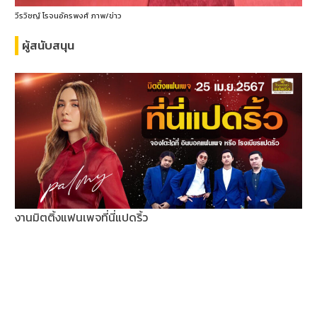
วีรวิชญ์ โรจนอัครพงศ์ ภาพ/ข่าว
ผู้สนับสนุน
งานมิตติ้งแฟนเพจที่นี่แปดริ้ว