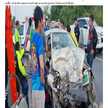
เหล็ก นำส่งโรงพยาบาลเจ้าพระยาอภัยภูเบศร ไปก่อนหน้านี้แล้ว