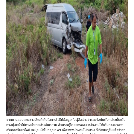
จากการสอบถามชาวบ้านที่เห็นในการได้ให้ข้อมูลกับผู้สื่อข่าวว่ารถเก๋งคันดังกล่าวนั้นเดิน
ทางมุ่งหน้าไปทางอำเภอประจันตคาม ส่วนรถตู้โดยสารของพนักงานได้เดินทางมาจาก
อำเภอศรีมหาโพธิ จะมุ่งหน้าไปกรุงเทพฯ เพื่อพาพนักงานไปอบรม ที่เกิดเหตุรับแจ้งว่ารถ