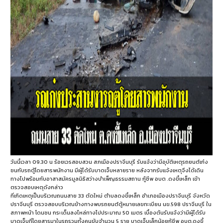
วันนี้เวลา 09.30 น ร้อยเวรสอบสวน สภเมืองปราจีนบุรี รับแจ้งว่ามีอุบัติเหตุรถยนต์เก๋ง
ชนกับรถตู้โดยสารพนักงาน มีผู้ได้รับบาดเจ็บหลายราย หลังจากรับแจ้งเหตุจึงได้เดิน
ทางไปพร้อมกับอาสาสมัครมูลนิธิสว่างบำเพ็ญธรรมสถาน กู้ชีพ อบต .ดงขี้เหล็ก เข้า
ตรวจสอบเหตุดังกล่าว
ที่เกิดเหตุเป็นบริเวณถนนสาย 33 ตัดใหม่ ตำบลดงขี้เหล็ก อำเภอเมืองปราจีนบุรี จังหวัด
ปราจีนบุรี ตรวจสอบบริเวณข้างทางพบรถยนต์ตู้หมายเลขทะเบียน นข.598 ปราจีนบุรี ใน
สภาพหน้า โดนชน กระเด็นลงไหล่ทางไปประมาณ 50 เมตร เบื้องต้นรับแจ้งว่ามีผู้ได้รับ
บาดเจ็บที่โดยสารมาในรถรวมทั้งคนขับจำนวน 5 ราย บาดเจ็บเล็กน้อยกู้ชีพ อบต.ดงขี้