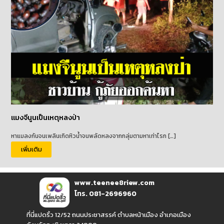
แมงจีนูนเป็นเหตุหลงป่า
หาแมลงกันจนเพลินเกิดหิวน้ำจนพลัดหลงจากกลุ่มตามหาเท่าไรก […]
เพิ่มเติม
www.teenee8riew.com
โทร. 081-2696960
ที่นี่แปดริ้ว 12/52 ถนนประชาสรรค์ ตำบลหน้าเมือง อำเภอเมือง