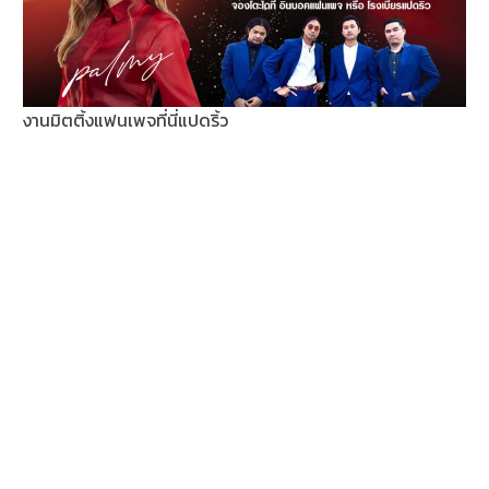
งานมิตติ้งแฟนเพจที่นี่แปดริ้ว