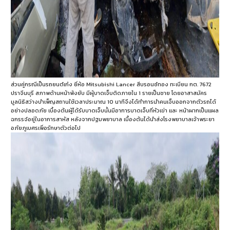
ส่วนคู่กรณีเป็นรถยนต์เก๋ง ยี่ห้อ Mitsubishi Lancer สีบรอนซ์ทอง ทะเบียน กต. 7672
ปราจีนบุรี สภาพด้านหน้าพังยับ มีผู้บาดเจ็บติดภายใน 1 รายเป็นชาย โดยอาสาสมัคร
มูลนิธิสว่างบำเพ็ญสถานใช้เวลาประมาณ 10 นาทีจึงได้ทำการนำคนเจ็บออกจากตัวรถได้
อย่างปลอดภัย เบื้องต้นผู้ได้รับบาดเจ็บนั้นมีอาการบาดเจ็บที่หัวเข่า และ หน้าผากเป็นแผล
ฉกรรจ์อยู่ในอาการสาหัส หลังจากปฐมพยาบาล เบื้องต้นได้นำส่งโรงพยาบาลเจ้าพระยา
อภัยภูเบศรเพื่อรักษาตัวต่อไป