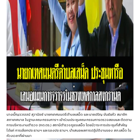
นางเบ็ญจวรรณ์ สุวานิชย์ นายกเทศมนตรีตำบลเสม็ด และนายปริญ ขันธ์แก้ว สมาชิก
สภาเทศบาล ในฐานะคณะกรรมการฯ เข้าร่วมประชุมคณะกรรมการตรวจสอบและติดตาม
การบริหารงานตำรวจ (กต.ตร.) สถานีตำรวจภูธรเสม็ด โดยมีวาระการประชุมที่สำคัญ
ได้แก่ การเลือกประธานฯ และรองประธานฯ, นำเสนอผลการปฏิบัติงานของ สภ.เสม็ด ใน
ห้วงเวลาที่ผ่านมา