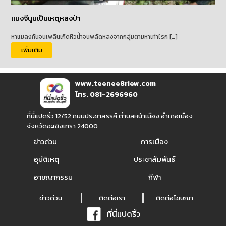
แมงจีนูนเป็นเหตุหลงป่า
หาแมลงกันจนเพลินเกิดหิวน้ำจนพลัดหลงจากกลุ่มตามหาเท่าไรก […]
เพิ่มเติม
www.teenee8riew.com
โทร. 081-2696960
ที่นี่แปดริ้ว 12/52 ถนนประชาสรรค์ ตำบลหน้าเมือง อำเภอเมือง
จังหวัดฉะเชิงเทรา 24000
ข่าวด่วน
การเมือง
อุบัติเหตุ
ประชาสัมพันธ์
อาชญากรรม
กีฬา
ข่าวด่วน
ติดต่อเรา
ติดต่อโฆษณา
ที่นี่แปดริ้ว