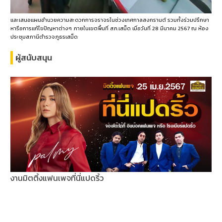
และเสนอแผนอำนวยความสะดวกการจราจรในช่วงเทศกาลสงกรานต์ รวมทั้งร่วมปรึกษา
หารือการแก้ไขปัญหาต่างๆ ภายในเขตพื้นที่ สภ.เสม็ด เมื่อวันที่ 28 มีนาคม 2567 ณ ห้อง
ประชุมสภานีตำรวจภูธรเสม็ด
ผู้สนับสนุน
งานมิตติ้งแฟนเพจที่นี่แปดริ้ว