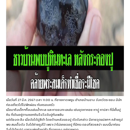
เมื่อวันที่ 27 มี.ค. 2567 เวลา 11.00 น. ที่ชายหาดพยูน อำเภอบ้านฉาง จังหวัดระยอง มีนัก
ท่องเที่ยวได้ไปพักผ่อน กับครอบครัว
เมื่อมาถึงเด็กๆก็ลงเล่นน้ำทะเล และหาของทะเลเล่น เช่นขุดหาหอย หาปูู หาปลา ที่นี่เห็นปู
หิน ที่เดินอยู่ตามซอกหินจึงวิ่งจับปูกันเพลิน
แต่ต้องตะลึง เมื่อจับได้ปูสีดำ โดยด้านหลังของปู ตัวดังกล่าว มีลายจุดแปลกๆ คล้ายรูป
พระสมเด็จดัง จึงได้ถ่ายรูปไว้ เพราะว่าไม่เคยเจอปู ที่มีกระดองที่สวยสง่า แบบนี้มาก่อน
จึงได้นำรูปปู มาถามพ่อค้าแม่ค้า ที่ขายของ อยู่ชายหาด