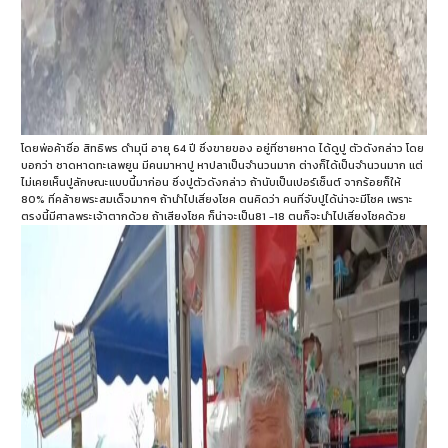
โดยพ่อค้าชื่อ สิทธิพร ดำมุนี อายุ 64 ปี ซึ่งขายของ อยู่ที่ชายหาด ได้ดูปู ตัวดังกล่าว โดย
บอกว่า ชาดหาดทะเลพยูน มีคนมาหาปู หาปลาเป็นจำนวนมาก ต่างก็ได้เป็นจำนวนมาก แต่
ไม่เคยเห็นปูลักษณะแบบนี้มาก่อน ซึ่งปูตัวดังกล่าว ถ้านับเป็นเปอร์เซ็นต์ จากร้อยก็ให้
80% ที่คล้ายพระสมเด็จมากๆ ถ้านำไปเสี่ยงโชค ตนคิดว่า คนที่จับปูได้น่าจะมีโชค เพราะ
ตรงนี้มีศาลพระเจ้าตากด้วย ถ้าเสียงโชค ก็น่าจะเป็น81 -18 ตนก็จะนำไปเสี่ยงโชคด้วย