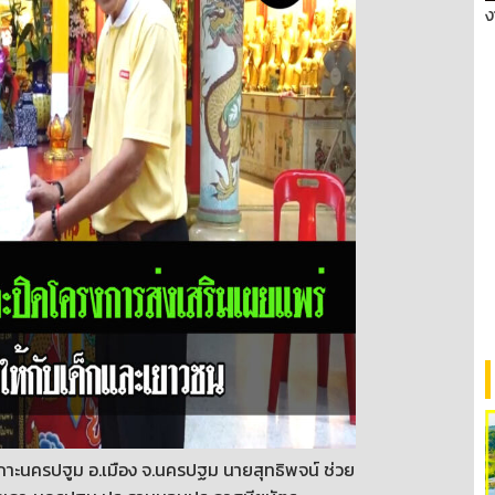
ง
ีถ่งเกาะนครปฐูม อ.เมือง จ.นครปฐม นายสุทธิพจน์ ช่วย