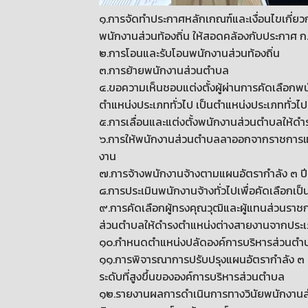
๑.การจัดทำประกาศหลักเกณฑ์และเงื่อนไขเกี่ย
พนักงานส่วนท้องถิ่น ให้สอดคล้องกับประกาศ ก.
๒.การโอนและรับโอนพนักงานส่วนท้องถิ่น
๓.การย้ายพนักงานส่วนตำบล
๔.ขอความเห็นชอบแต่งตั้งผู้ผ่านการคัดเลือ
ตำแหน่งประเภททั่วไป เป็นตำแหน่งประเภททั่วไป
๕.การเลื่อนและแต่งตั้งพนักงานส่วนตำบลให้ดำรง
๖.การให้พนักงานส่วนตำบลลาออกจากราชการแล
งาน
๗.การจ้างพนักงานจ้างตามแผนอัตรากำลัง ๓ ปี 
๘.การประเมินพนักงานจ้างทั่วไปเพื่อคัดเลือกเป็
๙.การคัดเลือกผู้ทรงคุณวุฒิและผู้แทนส่วนร
ส่วนตำบลให้ดำรงตำแหน่งต่างสายงานจากประเภ
๑๐.กำหนดตำแหน่งปลัดองค์การบริหารส่วนตำบล 
๑๑.การพิจารณาการปรับปรุงแผนอัตรากำลัง ๓ 
ระดับที่สูงขึ้นขององค์การบริหารส่วนตำบล
๑๒.รายงานผลการดำเนินการทางวินัยพนักงานส