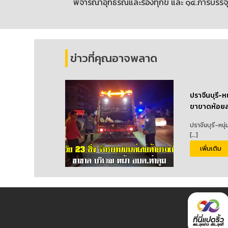
พิจารณาอุทธรณ์และร้องทุกข์ และ ๑๔.การบรรจุแ
ข่าวที่คุณอาจพลาด
ปราจีนบุรี-ห
ขาขาดห้อยล
ปราจีนบุรี-หนุ
[…]
เพิ่มเติม