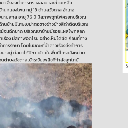
วณขา จึงลงทำการตรวจสอบและช่วยเหลือ
มู่บ้านหนองโพน หมู่ 13 ตำบลวังดาล อำเภอ
ทราบนามสกุล อายุ 76 ปี มีสภาพถูกไฟครอกบริเวณ
ด้านซ้ายมีเศษเขม่าตอซางข้าวข้าวสีดำติดบริเวณ
ไฟไหม้จนฉีกขาด บริเวณขาซ้ายมีรอยแผลไฟคลอก
ตาเรือง มีสภาพอิดโรย อย่างเห็นได้ชัด ก่อนที่ทาง
อทำการรักษา โดยในขณะที่นำดาวเรืองส่งทำการ
่งนาอยู่ ต่อมาได้มีชาวบ้านในพื้นที่โทรแจ้งหน่วย
ตำบลวังดาลเข้าระงับเพลิงที่กำลังลูกไหม้
ว