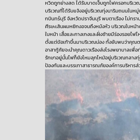
หวิดถูกย่างสด ได้รับบาดเจ็บถูกไฟครอกบริเ
บริเวณที่ได้รับแจ้งอยู่บริเวณทุ่งนาริมถนนในห
กบินทร์บุรี จังหวัดปราจีนบุรี พบตาเรือง ไม่
ศีรษะเส้นผมหยิกงอจนถึงหนังหัว บริเวณใบหน้า
ใบหน้า เสื้อและกางเกงและฝั่งซ้ายมีร่องรอย
ตั้งแต่ข้อเท้าขึ้นมาบริเวณน่อง ทั้งยับพบว่าคุณ
อาสากู้ภัยจะนำคุณดาวเรืองส่งโรงพยาบาลเพื่
รักษาอยู่นั้นไฟก็ยังโหมลุกไหม้อยู่บริเวณกลางทุ
ป้องกันและบรรเทาสาธารณภัยองค์การบริหารส่วน