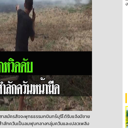
ง
าสาสมัครสัจจะพุทธธรรมกบินทร์บุรีได้รับแจ้งมีชาย
อนสำลักควันเป็นลมฟุบกลางกลุ่มควันและเปลวเพลิง