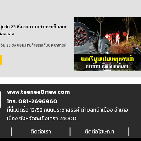
นุ่มวัย 23 ซิ่ง จยย.เสยท้ายรถเก็บขยะ
่องแล่ง
่มวัย 23 ซิ่ง จยย.เสยท้ายรถเก็บขยะขาขาดห้
www.teenee8riew.com
โทร. 081-2696960
ที่นี่แปดริ้ว 12/52 ถนนประชาสรรค์ ตำบลหน้าเมือง อำเภอ
เมือง จังหวัดฉะเชิงเทรา 24000
ติดต่อเรา
ติดต่อโฆษณา