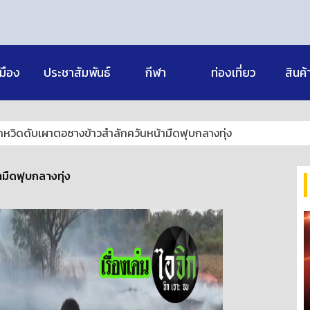
มือง
ประชาสัมพันธ์
กีฬา
ท่องเที่ยว
สินค้
กหวิดดับเผาตอซางข้าวสำลักควันหน้ามืดฟุบกลางทุ่ง
มืดฟุบกลางทุ่ง