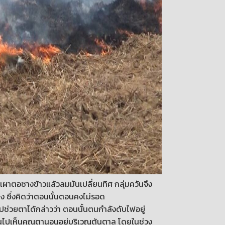
าตอซางข้าวแล้วลมมันเปลี่ยนทิศ กลุ่มควันจึง
ง ซึ่งคิดว่าตอนนั้นตอนคงไม่รอด
าไปช่วยตาได้กล่าวว่า ตอนนั้นตนกำลังดับไฟอยู่
หันไปเห็นคุณตานอนอยู่บริเวณต้นตาล โดยในช่วง