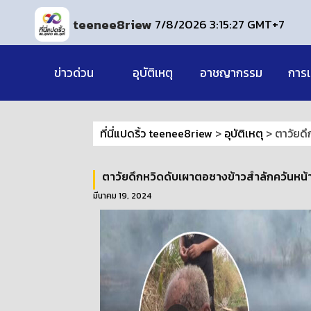
teenee8riew
7/8/2026 3:15:28 GMT+7
ข่าวด่วน
อุบัติเหตุ
อาชญากรรม
การเ
ที่นี่แปดริ้ว teenee8riew
>
อุบัติเหตุ
>
ตาวัยดึ
ตาวัยดึกหวิดดับเผาตอซางข้าวสำลักควันหน้า
มีนาคม 19, 2024