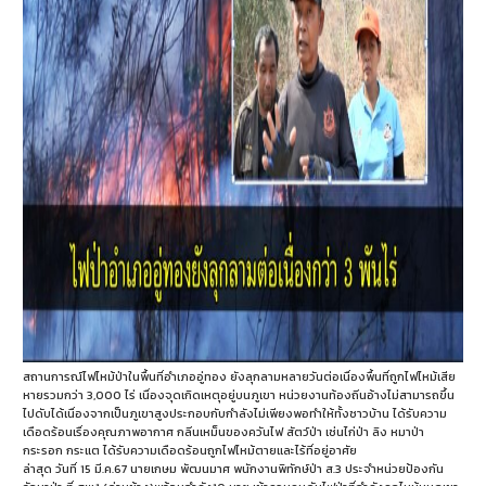
สถานการณ์ไฟไหม้ป่าในพื้นที่อำเภออู่ทอง ยังลุกลามหลายวันต่อเนื่องพื้นที่ถูกไฟไหม้เสีย
หายรวมกว่า 3,000 ไร่ เนื่องจุดเกิดเหตุอยู่บนภูเขา หน่วยงานท้องถิ่นอ้างไม่สามารถขึ้น
ไปดับได้เนื่องจากเป็นภูเขาสูงประกอบกับกำลังไม่เพียงพอทำให้ทั้งชาวบ้าน ได้รับความ
เดือดร้อนเรื่องคุณภาพอากาศ กลิ่นเหม็นของควันไฟ สัตว์ป่า เช่นไก่ป่า ลิง หมาป่า
กระรอก กระแต ได้รับความเดือดร้อนถูกไฟไหม้ตายและไร้ที่อยู่อาศัย
ล่าสุด วันที่ 15 มี.ค.67 นายเกษม พัฒนมาศ พนักงานพิทักษ์ป่า ส.3 ประจำหน่วยป้องกัน