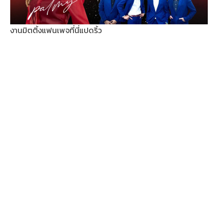
งานมิตติ้งแฟนเพจที่นี่แปดริ้ว