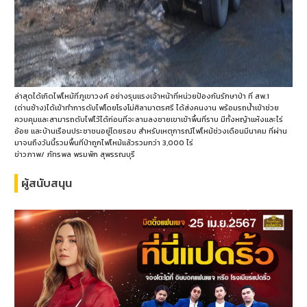
ล่าสุดได้เกิดไฟไหม้ที่ภูเขาวงค์ อย่างรุนแรงเจ้าหน้าที่หน่วยป้องกันรักษาป่า ที่ สพ.1
(ด่านช้าง)ได้เข้าทำการดับไฟโดยโรงโม่ศิลามาตรศรี ได้ส่งคนงาน พร้อมรถน้ำเข้าช่วย
ควบคุมและสามารถดับไฟไว้ได้ก่อนที่จะลามลงชายเขาเข้าพื้นที่ราบ มีทั้งหญ้าแห้งและไร่
อ้อย และบ้านเรือนประชาชนอยู่โดยรอบ สำหรับเหตุการณ์ไฟไหม้ช่วงเดือนมีนาคม ที่ผ่าน
มาจนถึงวันนี้รวมพื้นที่ป่าถูกไฟไหม้แล้วรวมกว่า 3,000 ไร่
ข่าวภาพ/ ภัทรพล พรมพัก สุพรรณบุรี
ผู้สนับสนุน