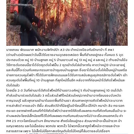
นายเกษม พัฒนมาศ พนักงานพิทักษ์ป่า ส.3 ประจำหน่วยป้องกันรักษาป่า ที่ สพ.1
(ด่านช้าง)เปิดเผยว่าวันนี้ได้รับรายงานจุดฮอตสปอต พื้นที่อำเภออู่ทอง ทั้งหมด 5 จุด
ประกอบด้วย หมู่ 10 บ้านลูกแก หมู่ 5 บ้านเขาวงค์ หมู่ 13 หมู่ หมู่ 4 และหมู่ 2 ตำบลบ้านโข้ง
วิธีการดับตอนนี้เราได้จัดชุดดับไฟเป็น 2 ชุดเข้าดับไล่เข้าหากัน คาดว่าหมู่13 น่าจะเอาอยู่
และคืนนี้ก็จะร่วมกับคณะกรรมการป่าชุมชนบ้านลูกแก ซึ่งเราได้แต่งตั้งให้เป็นหมู่บ้านเครือ
ข่ายการควบคุมไฟป่า ที่ได้รับการฝึกอบรมและได้รับการสนับสนุนอุปกรณ์การดับไฟป่า เข้า
ควบคุมดับไฟพื้นที่หมู่ 10 บ้านลูกแก ที่ลุกไหม้ขึ้นอีก หลังจากที่ก่อนหน้าได้เกิดไฟไหม้และ
ดับไปแล้ว
โดยเมื่อ 2-3 วันที่ผ่านมาได้เกิดไฟไหม้ที่บ้านเขาวงค์หมู่ 5 กับบ้านลูกแกหมู่ 10 ตนได้นำ
กำลังเข้ามาช่วยดับไปแล้ว 3 ครั้งส่วนไฟที่ไหม้ส่วนใหญ่จากข้ามาจากโซนของจังหวัด
กาญจนบุรี แล้วลุกลามเข้ามาในเขตพื้นที่บ้านเรา ส่วนสาเหตุการเกิดไฟไหม้น่าจะมาจาก
การล่าสัตว์ หาของป่า ตีผึ้ง ส่วนสัตว์ป่าที่มีอยู่ในป่าโซนนี้ก็จะมีไก่ป่า หมาป่า ลิง กระรอก
กระแต อยากฝากถึงคนที่ทำให้เกิดไฟป่าว่าอยากให้คิดถึงผลกระทบที่เกิดกับคนอื่นบ้าง ระ
ห่างผลประโยชน์เล็กน้อยที่ได้ไปกับผลผระทบกับคนส่วนมากไม่ว่าจะเรื่องหมอกควัน ค่า
PM 2.5 ภาวะโลกร้อนต่างๆ อีกมากมาย สำหรับโซนอู่ทอง ส่วนมากป่าจะเป็นป่ารวก ป่า
เบญจพรรณ และไม่เนื้ออ่อน พวกปอ พวกงิ้ว ไม้พวกนี้เวลาถูกไฟไหม้จะตายและป่าจะ
กลายสภาพ เพราะ ไม้เล็กไม่มีโอกาสเจริญเติบโตไม้ใหญ่ก็ล้มตายลงไปเรื่อยๆ