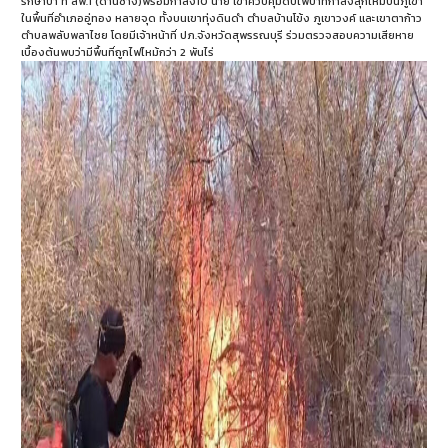
รักษาป่า ที่ สพ.1 (ด่านช้าง)พร้อมกำลัง10 นาย เข้าควบคุมดับไฟป่าที่กำลังลุกไหม้บนภูเขา
ในพื้นที่อำเภออู่ทอง หลายจุด ทั้งบนเขาทุ่งดินดำ ตำบลบ้านโข้ง ภูเขาวงค์ และเขาตาก้าว
ตำบลพลับพลาไชย โดยมีเจ้าหน้าที่ ปภ.จังหวัดสุพรรณบุรี ร่วมตรวจสอบความเสียหาย
เบื้องต้นพบว่ามีพื้นที่ถูกไฟไหม้กว่า 2 พันไร่