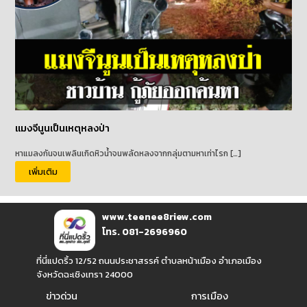
แมงจีนูนเป็นเหตุหลงป่า
หาแมลงกันจนเพลินเกิดหิวน้ำจนพลัดหลงจากกลุ่มตามหาเท่าไรก […]
เพิ่มเติม
www.teenee8riew.com
โทร. 081-2696960
ที่นี่แปดริ้ว 12/52 ถนนประชาสรรค์ ตำบลหน้าเมือง อำเภอเมือง
จังหวัดฉะเชิงเทรา 24000
ข่าวด่วน
การเมือง