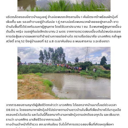
บริเวณโดยรอบมีชาวบ้านมุงอยู่ ข้างบ่อพบรถจักรยานปั่น 1 คันมีตระกร้าพร้อมผักบุ้งที่
เพิ่งเก็บ และ รองเท้าวางอยู่ข้างริมบ่อ 1 คู่ กลางบ่อยังพบหมวกผ้าลอยอยู่กลางน้ำ ชาว
บ้านในพื้นที่ได้ช่วยกันงมหาผู้สูญหาย โดยใช้เวลาประมาณ 1 ชม. จึงพบศพผู้สูญหายเบื้อง
ต้นเป็น หญิง จมอยู่ก้นบ่อลึกประมาณ 2 เมตร จากการตรวจสอบเบื้องต้นไม่พบร่องรอย
การต่อสู้และบาดแผลการทำร้ายร่างกายแต่อย่างใด ทราบชื่อต่อมาคือ นางศศิกร กล่ำพูล
สวัสดิ์ อายุ 52 ปีอยู่บ้านเลขที่ 62 ม.8 ต.เขาหินซ้อน อ.พนมสารคาม จ.ฉะเชิงเทรา
จากการสอบถามญาติผู้เสียชีวิตกล่าวว่า นาวศศิกร ได้ออกจากบ้านมาตั้งแต่ช่วงเวลา
08.00 น. โดยออกมาหาผักบุ้งนำไปเร่ขายตามบ้านชาวบ้านในพื้นที่เพื่อนำรายได้มาจุนเจือ
ครอบครัววันต่อวัน และในวันนี้ก็ออกมาทำงานหาผักบุ้งตามปกติของทุกวัน และเพิ่งมาท
ราบว่า นางศศิกร มาเสียชีวิตจากการจมน้ำ
ทางด้านเจ้าหน้าที่ตำรวจ สภ.เขาหินซ้อน จึงได่้ทำการตรวจสอบพื้นที่เกิดเหตุเพื่อหา