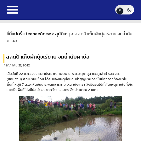
ที่นี่แปดริ้ว teenee8riew
>
อุบัติเหตุ
>
สลดป้าเก็บผักบุ้งเร่ขาย จมน้ำดับ
คาบ่อ
สลดป้าเก็บผักบุ้งเร่ขาย จมน้ำดับคาบ่อ
กรกฎาคม 22, 2022
เมื่อวันที่ 22 ก.ค.2565 เวลาประมาณ 14.00 น. ร.ต.อ.ฤชายุส คงอุตส่าห์ รอง สว.
(สอบสวน) สภ.เขาหินซ้อน ได้รับแจ้งเหตุมีคนจมน้ำสูญหายภายในบ่อกลางท้องนาใน
พื้นที่ หมู่ที่ 7 ต.เขาหินซ้อน อ.พนมสารคาม จ.ฉะเชิงเทรา จึงรีบรุดไปที่เกิดเหตุภายในที่เกิด
เหตุเป็นพื้นที่โล่งมีบ่อน้ำ ขนาดกว้าง 6 เมตร ลึกประมาณ 2 เมตร