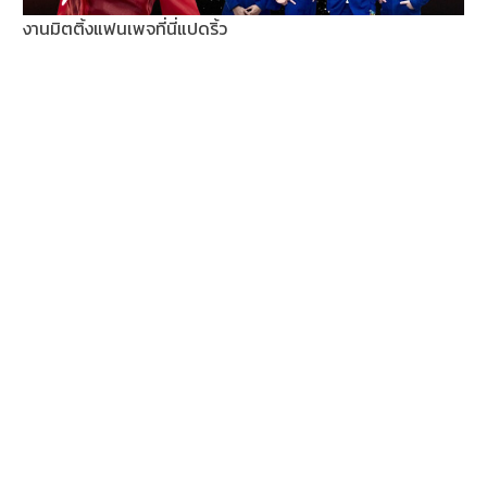
งานมิตติ้งแฟนเพจที่นี่แปดริ้ว