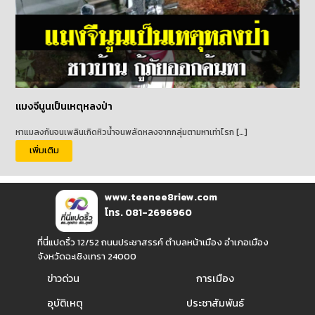
แมงจีนูนเป็นเหตุหลงป่า
หาแมลงกันจนเพลินเกิดหิวน้ำจนพลัดหลงจากกลุ่มตามหาเท่าไรก […]
เพิ่มเติม
www.teenee8riew.com
โทร. 081-2696960
ที่นี่แปดริ้ว 12/52 ถนนประชาสรรค์ ตำบลหน้าเมือง อำเภอเมือง
จังหวัดฉะเชิงเทรา 24000
ข่าวด่วน
การเมือง
อุบัติเหตุ
ประชาสัมพันธ์