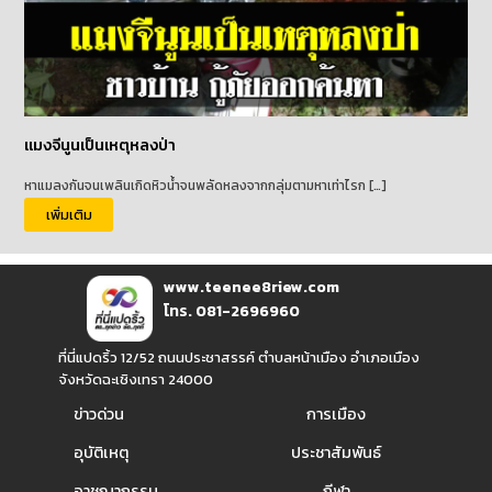
แมงจีนูนเป็นเหตุหลงป่า
หาแมลงกันจนเพลินเกิดหิวน้ำจนพลัดหลงจากกลุ่มตามหาเท่าไรก […]
เพิ่มเติม
www.teenee8riew.com
โทร. 081-2696960
ที่นี่แปดริ้ว 12/52 ถนนประชาสรรค์ ตำบลหน้าเมือง อำเภอเมือง
จังหวัดฉะเชิงเทรา 24000
ข่าวด่วน
การเมือง
อุบัติเหตุ
ประชาสัมพันธ์
อาชญากรรม
กีฬา