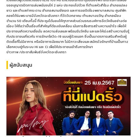
ขออนุญาตเปิดการเล่นพนันชนไก่ 2 แห่ง ประกอบไปด้วย ที่ตำบลหัวสำโรง อำเภอแปลง
ยาว และตำบลท่ากระดาน อำเภอสนามชัยเขต และการขอปิดโรงพยาบาลสนาม ศูนย์พัก
คอยใต้ร่มพระบารมีจังหวัดฉะเชิงเทรา ที่วัดวิเวกอาคม ตำบลบางขวัญ อำเภอเมือง
จำนวน 50 เตียงทั้งนี้ ที่ประชุมได้มอบให้ทุกภาคส่วนร่วมรณรงค์การฉีดวัคซีนอย่างต่อ
เนื่อง ให้ถือว่าเป็นเรื่องที่สำคัญที่ต้องขับเคลื่อน เน้นการสื่อสารสร้างความเข้าใจ เพื่อให้
ประชาชนเกิดความเชื่อมั่น ลดความลังเลและพร้อมรับวัคซีน และและให้เร่งสร้างความรับรู้
กับประชาชนเกี่ยวกับ การรักษาโควิด-19 แบบผู้ป่วยนอก ซึ่งเป็นมาตรการเสริมสำหรับผู้
ติดเชื้อที่ไม่มีอาการ หรือมีอาการน้อยมาก ไม่มีภาวะเสี่ยงและสมัครใจรักษาที่บ้านเป็นทาง
เลือกควบคู่กับระบบ Hi และ Ci เพื่อให้ประชาชนเข้าถึงการรักษา
ข่าวภาพ /ประชาสัมพันธ์จังหวัดฉะเชิงเทรา
ผู้สนับสนุน