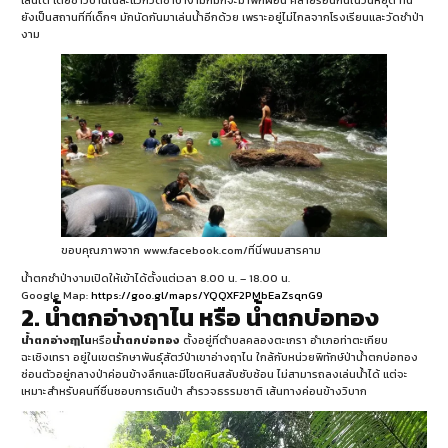
ยังเป็นสถานที่ที่เด็กๆ มักนัดกันมาเล่นน้ำอีกด้วย เพราะอยู่ไม่ไกลจากโรงเรียนและวัดชำป่า
งาม
ขอบคุณภาพจาก www.facebook.com/ที่นี่พนมสารคาม
น้ำตกชำป่างามเปิดให้เข้าได้ตั้งแต่เวลา 8.00 น. – 18.00 น.
Google Map:
https://goo.gl/maps/YQQXF2PMbEaZsqnG9
2. น้ำตกอ่างฤาไน หรือ น้ำตกบ่อทอง
น้ำตกอ่างฤๅไน
หรือ
น้ำตกบ่อทอง
ตั้งอยู่ที่ตำบลคลองตะเกรา อำเภอท่าตะเกียบ
ฉะเชิงเทรา อยู่ในเขตรักษาพันธุ์สัตว์ป่าเขาอ่างฤาไน ใกล้กับหน่วยพิทักษ์ป่าน้ำตกบ่อทอง
ซ่อนตัวอยู่กลางป่าค่อนข้างลึกและมีโขดหินสลับซับซ้อน ไม่สามารถลงเล่นน้ำได้ แต่จะ
เหมาะสำหรับคนที่ชื่นชอบการเดินป่า สำรวจธรรมชาติ เส้นทางค่อนข้างวิบาก