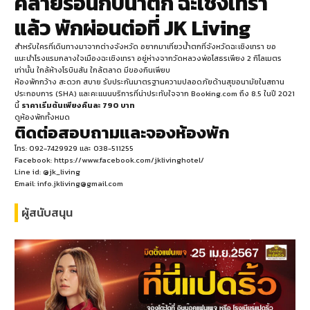
คลายร้อนกับน้ำตก ฉะเชิงเทรา
แล้ว พักผ่อนต่อที่ JK Living
สำหรับใครที่เดินทางมาจากต่างจังหวัด อยากมาเที่ยวน้ำตกที่จังหวัดฉะเชิงเทรา ขอ
แนะนำโรงแรมกลางใจเมืองฉะเชิงเทรา อยู่ห่างจากวัดหลวงพ่อโสธรเพียง 2 กิโลเมตร
เท่านั้น ใกล้ห้างโรบินสัน ใกล้ตลาด มีของกินเพียบ
ห้องพักกว้าง สะดวก สบาย รับประกันมาตรฐานความปลอดภัยด้านสุขอนามัยในสถาน
ประกอบการ (SHA) และคะแนนบริการที่น่าประทับใจจาก Booking.com ถึง 8.5 ในปี 2021
นี้
ราคาเริ่มต้นเพียงคืนละ 790 บาท
ดูห้องพักทั้งหมด
ติดต่อสอบถามและจองห้องพัก
โทร: 092-7429929 และ 038-511255
Facebook: https://www.facebook.com/jklivinghotel/
Line id: @jk_living
Email: info.jkliving@gmail.com
ผู้สนับสนุน