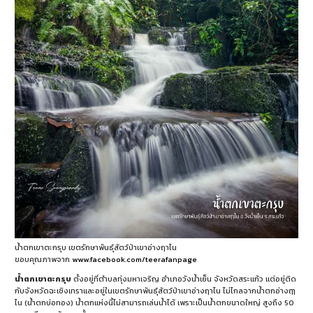
น้ำตกเขาตะกรุบ เขตรักษาพันธุ์สัตว์ป่าเขาอ่างฤาไน
ขอบคุณภาพจาก
www.facebook.com/teerafanpage
น้ำตกเขาตะกรุบ
ตั้งอยู่ที่ตำบลทุ่งมหาเจริญ อำเภอวังน้ำเย็น จังหวัดสระแก้ว แต่อยู่ติด
กับจังหวัดฉะเชิงเทราและอยู่ในเขตรักษาพันธุ์สัตว์ป่าเขาอ่างฤาไน ไม่ไกลจากน้ำตกอ่างฤๅ
ไน (น้ำตกบ่อทอง) น้ำตกแห่งนี้ไม่สามารถเล่นน้ำได้ เพราะเป็นน้ำตกขนาดใหญ่ สูงถึง 50