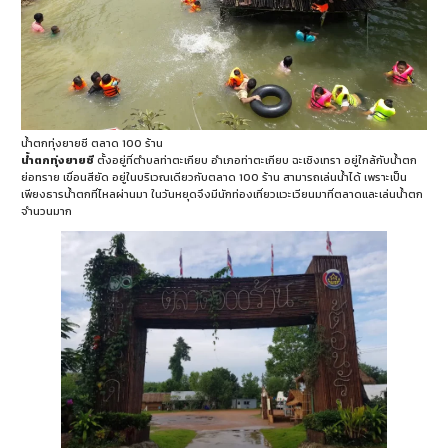
น้ำตกทุ่งยายชี ตลาด 100 ร้าน
น้ำตกทุ่งยายชี
ตั้งอยู่ที่ตำบลท่าตะเกียบ อำเภอท่าตะเกียบ ฉะเชิงเทรา อยู่ใกล้กับน้ำตก
ย่อทราย เขื่อนสียัด อยู่ในบริเวณเดียวกับตลาด 100 ร้าน สามารถเล่นน้ำได้ เพราะเป็น
เพียงธารน้ำตกที่ไหลผ่านมา ในวันหยุดจึงมีนักท่องเที่ยวแวะเวียนมาที่ตลาดและเล่นน้ำตก
จำนวนมาก