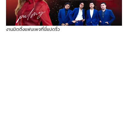
งานมิตติ้งแฟนเพจที่นี่แปดริ้ว