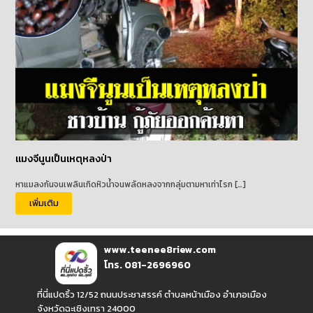
แมงจีนูนเป็นเหตุหลงป่า
หาแมลงกันจนเพลินเกิดหิวน้ำจนพลัดหลงจากกลุ่มตามหาเท่าไรก […]
เพิ่มเติม
www.teenee8riew.com
โทร. 081-2696960
ที่นี่แปดริ้ว 12/52 ถนนประชาสรรค์ ตำบลหน้าเมือง อำเภอเมือง
จังหวัดฉะเชิงเทรา 24000