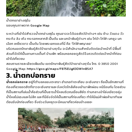
น้ำตกเขาอ่างฤๅไน
ขอบคุณภาพจาก
Google Map
ระหว่างที่เข้าไปสำรวจน้ำตกอ่างฤๅไน คุณอาจจะได้เจอสัตว์ป่าต่างๆ เช่น ช้าง วัวแดง วัว
กระทิง ลิง เก้ง กระรอกหลากสี เป็นต้น และนกป่าพันธุ์ต่างๆ เช่น ไก่ป่า ไก่ฟ้า นกยูง นก
เงือก เหยี่ยวขาว เป็นต้น โดยพระเอกของที่นี่ คือ “ไก่ฟ้าพญาลอ”
บริเวณเขตรักษาพันธุ์สัตว์ป่าเขาอ่างฤาไน จะมีสำนักงานสำหรับติดต่อเจ้าหน้าที่ มีพื้นที่
ส่วนที่จัดให้เป็นลานกางเต็นท์ บ้านพัก พร้อมหอคอยดูสัตว์จึงควรติดต่อเจ้าหน้าที่ก่อน
เข้าไปเที่ยวชม
สอบถามรายละเอียดเพิ่มเติม เขตรักษาพันธุ์สัตว์ป่าเขาอ่างฤาไน โทร. 0 3850 2001
Google Map:
https://goo.gl/maps/F875EUgX3DW1nB5A7
3. น้ำตกบ่อทราย
น้ำตกบ่อทราย
อยู่ที่ตำบลคลองตะเกรา อำเภอท่าตะเกียบ ฉะเชิงเทรา ถือเป็นอีกสถานที่
ท่องเที่ยวยอดฮิตที่ชาวฉะเชิงเทราและจังหวัดใกล้เคียงเข้ามาพักผ่อน หนีร้อนกัน โดยส่วน
ที่เป็นสถานที่เล่นน้ำคือส่วนที่เป็นธารน้ำไหลบริเวณเขื่อนสียัด ท่ามกลางป่าโล่งเขียวชอุ่ม
น้ำไหลไม่แรงและไม่ลึก และที่นี่ยังจัดให้เป็นสถานที่ท่องเที่ยว ทำให้มีแม่ค้าพ่อค้ามาทำแพ
ต้อนรับนักท่องเที่ยว ซึ่งช่วงวันหยุดจะมีคนมาเที่ยวค่อนข้างเยอะ