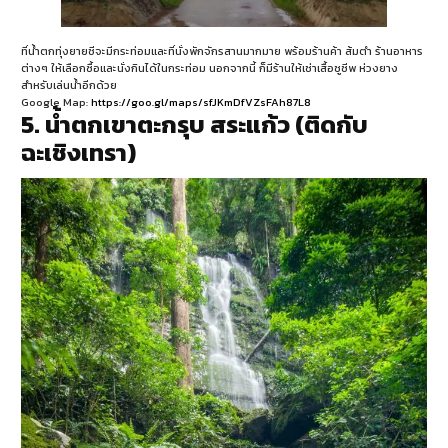
ที่น้ำตกทุ่งยายชีจะมีกระท่อมและที่นั่งพักจักรสานมากมาย พร้อมร้านค้า ส้มตำ ร้านอาหาร
ต่างๆ ให้เลือกซื้อและนั่งกินได้ในกระท่อม นอกจากนี้ ก็มีร้านให้เช่าเสื้อชูชีพ ห่วงยาง
สำหรับเล่นน้ำอีกด้วย
Google Map:
https://goo.gl/maps/sfJKmDfVZsFAh87L8
5. น้ำตกเขาตะกรุบ สระแก้ว (ติดกับ
ฉะเชิงเทรา)