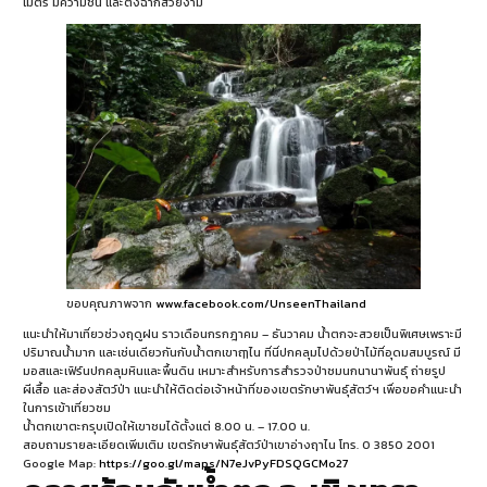
เมตร มีความชัน และตั้งฉากสวยงาม
ขอบคุณภาพจาก
www.facebook.com/UnseenThailand
แนะนำให้มาเที่ยวช่วงฤดูฝน ราวเดือนกรกฎาคม – ธันวาคม น้ำตกจะสวยเป็นพิเศษเพราะมี
ปริมาณน้ำมาก และเช่นเดียวกันกับน้ำตกเขาฤๅไน ที่นี่ปกคลุมไปด้วยป่าไม้ที่อุดมสมบูรณ์ มี
มอสและเฟิร์นปกคลุมหินและพื้นดิน เหมาะสำหรับการสำรวจป่าชมนกนานาพันธุ์ ถ่ายรูป
ผีเสื้อ และส่องสัตว์ป่า แนะนำให้ติดต่อเจ้าหน้าที่ของเขตรักษาพันธุ์สัตว์ฯ เพื่อขอคำแนะนำ
ในการเข้าเที่ยวชม
น้ำตกเขาตะกรุบเปิดให้เขาชมได้ตั้งแต่ 8.00 น. – 17.00 น.
สอบถามรายละเอียดเพิ่มเติม เขตรักษาพันธุ์สัตว์ป่าเขาอ่างฤาไน โทร. 0 3850 2001
Google Map:
https://goo.gl/maps/N7eJvPyFDSQGCMo27