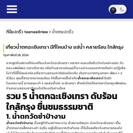
ที่นี่แปดริ้ว teenee8riew
>
น้ำตกแปดริ้ว
เที่ยวน้ำตกฉะเชิงเทรา มีที่ไหนบ้าง แช่น้ำ คลายร้อน ใกล้กรุง
กุมภาพันธ์ 29, 2024
หากพูดถึงสถานที่ท่องเที่ยงจังหวัดฉะเชิงเทรา หลายๆ คนคงนึกถึงวัดดังอย่างเช่น วัด
หลวงพ่อโสธร ตลาดโบราณ หรือร้านอาหารริมแม่น้ำบางปะกงบรรยากาศดีแน่ๆ แต่รู้หรือ
ไม่ว่าที่นี่ก็มีแหล่งท่องเที่ยวทางธรรมชาติเช่นเดียวกัน เดินทางจากกรุงเทพฯ เพียง 1-2
ชั่วโมง คุณก็สามารถมาหลบร้อน ให้เย็นกายเย็นใจกับ
น้ำตกฉะเชิงเทรา
ได้แล้ว
ในบทความนี้ เราขอแนะนำ 5 แหล่งน้ำตก ฉะเชิงเทรา สำหรับใครที่อยากหาวันหยุดพักผ่อน
ท่ามกลางธรรมชาติแบบไม่ต้องเดินทางไกล
รวม 5 น้ำตกฉะเชิงเทรา ดับร้อน
ใกล้กรุง ชื่นชมธรรมชาติ
1. น้ำตกวัดชำป่างาม
น้ำตกวัดชำป่างาม
ตั้งอยู่ที่ตำบลท่ากระดาน อำสนามชัยเขต จังหวัดฉะเชิงเทรา เป็น
น้ำตกขนาดเล็กกลางป่า ร่มรื่น อยู่ไม่ไกลจากตัวอำเภอ น้ำไม่ไหลเชี่ยวจึงสามารถลงไป
เล่นได้ โดยชาวบ้านในละแวกวัดชำป่างามก็มักจะมาพักผ่อน คลายร้อนกันในวันหยุด ที่นี่