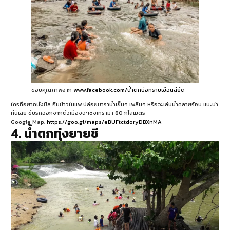
ขอบคุณภาพจาก
www.facebook.com/น้ำตกบ่อทรายเขื่อนสียัด
ใครที่อยากนั่งชิล กินข้าวในแพ ปล่อยขาราน้ำเย็นๆ เพลินๆ หรือจะเล่นน้ำคลายร้อน แนะนำ
ที่นี่เลย ขับรถออกจากตัวเมืองฉะเชิงเทรามา 80 กิโลเมตร
Google Map:
https://goo.gl/maps/eBUFtctdoryDBXnMA
4. น้ำตกทุ่งยายชี