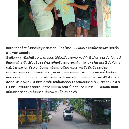
ข้อหา “ลักทรัพย์ในสถานที่บูชาสาธารณะ โดยใช้พาหนะเพื่อสะดวกแก่การกระทำผิดหรือ
การพาทรัพย์นั้นไป
สิ่งเนื่องจาก เมือวันที่ 30 เม.ย. 2565 ได้รับแจ้งจากพระพงษ์ศักดิ์ เจ้าอาวาส วัดหัวไทร ว่า
มีเหตุคนร้าย งัดตู้รับบริจาค ลักเอาเงินบริจาคไป เหตุเกิดศาลามหาจักรพรรดิ วัดหัวไทร
ต.หัวไทร อ.บางคล้า จ.ฉะเชิงเทรา เมือทราบเรื่อง พ.ต.อ. พรชัย กิตติชญาน์ธร
ผกก.สภ.บางคล้า จึงได้สั่งการให้ชุดสืบสวนเร่งรัดออกติดตามคนร้ายรายนี้ โดยให้ชุด
สืบสวนตรวจสอบกล้องวงจรปิดภายในวัด ได้พบว่าได้มีชายอายุประมาณ 40 ปี รูปร่าง
สัดทัด ผิว ดำ-แดง ผมสีดำ ตัดสั้น ใส่เสื้อสีฟ้าอ่อน กางเกงยีนต์สีน้ำเงินซีด รองเท้าแตะ
แบบสวม สวมหน้ากากอนามัยสีดำ ขับขี่รถ จยย.ยี่ห้อฮอนด้า ไม่ทราบหมายเลขทะเบียน
(เนื่องจากตัวอักษรเลือนราง) รุ่นเวฟ 110 ไอ สีแดง,ดำ