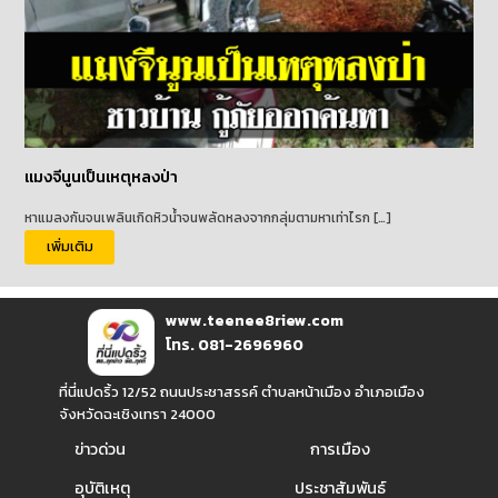
แมงจีนูนเป็นเหตุหลงป่า
หาแมลงกันจนเพลินเกิดหิวน้ำจนพลัดหลงจากกลุ่มตามหาเท่าไรก […]
เพิ่มเติม
www.teenee8riew.com
โทร. 081-2696960
ที่นี่แปดริ้ว 12/52 ถนนประชาสรรค์ ตำบลหน้าเมือง อำเภอเมือง
จังหวัดฉะเชิงเทรา 24000
ข่าวด่วน
การเมือง
อุบัติเหตุ
ประชาสัมพันธ์