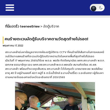
ที่นี่แปดริ้ว teenee8riew
>
งัดตู้บริจาค
คนร้ายตะเวนงัดตู้รับบริจาคตามวัดสุดท้ายไม่รอด!
พฤษภาคม 17, 2022
สภ.บางคล้าเร่งหาข้อมูลจากจากห้องปฎิบัติการ CCTV ที่คนร้ายใช้เส้นทางในการหลบหนี
จนได้เบาะแสคนร้ายที่ตะเวนงัดตู้รับบริจาคตามวัดในหลายพื้นที่สุดท้ายไปไม่รอด
เมือวันที่ 17 พฤษภาคม 2565นำโดย พ.ต.อ. พรชัย กิตติชญาน์ธร ผกก.สภ.บางคล้า พ.ต.ท.
เอกภพ ธรรมาธิกุล รอง ผกก.สส.สภ.บางคล้าพ.ต.ต.พชรธัช สมานกิตติธร สว.สส.
สภ.บางคล้า พร้อมตำรวจชุดสืบสวน สภ.บางคล้า ได้จับกุมตัว นายนายชะลอ พงษ์เอี่ยม
อายุ 40 ปี อยู่บ้านเลขที่ 42/1 หมู่ที่ 6 ต.บึงน้ำรักษ์ อ.บางน้ำเปรี้ยว จ.ฉะเชิงเทรา ผู้ต้องหา
ตามหมายจับของศาลจังหวัดฉะเชิงเทราที่ 203/2565