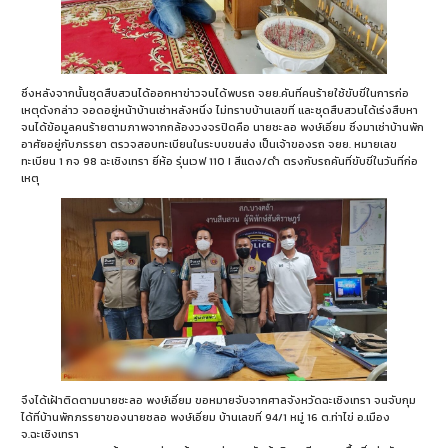
ซึ่งหลังจากนั้นชุดสืบสวนได้ออกหาข่าวจนได้พบรถ จยย.คันที่คนร้ายใช้ขับขี่ในการก่อ
เหตุดังกล่าว จอดอยู่หน้าบ้านเช่าหลังหนึ่ง ไม่ทราบบ้านเลขที่ และชุดสืบสวนได้เร่งสืบหา
จนได้ข้อมูลคนร้ายตามภาพจากกล้องวงจรปิดคือ นายชะลอ พงษ์เอี่ยม ซึ่งมาเช่าบ้านพัก
อาศัยอยู่กับภรรยา ตรวจสอบทะเบียนในระบบขนส่ง เป็นเจ้าของรถ จยย. หมายเลข
ทะเบียน 1 กจ 98 ฉะเชิงเทรา ยี่ห้อ รุ่นเวฟ 110 I สีแดง/ดำ ตรงกับรถคันที่ขับขี่ในวันที่ก่อ
เหตุ
จึงได้เฝ้าติดตามนายชะลอ พงษ์เอี่ยม ขอหมายจับจากศาลจังหวัดฉะเชิงเทรา จนจับกุม
ได้ที่บ้านพักภรรยาของนายชลอ พงษ์เอี่ยม บ้านเลขที่ 94/1 หมู่ 16 ต.ท่าไข่ อ.เมือง
จ.ฉะเชิงเทรา