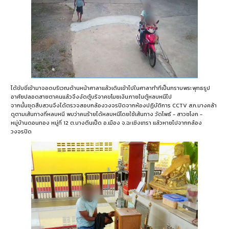
ได้ขับขี่เข้ามาจอดบริเวณด้านหน้าศาลาแล้วเดินเข้าไปในศาลาทำทีเป็นกราบพระพุทธรูป
อาศัยปลอดสายตาคนแล้วจึงงัดตู้บริจาคขโมยเงินภายในตู้หลบหนีไป
จากนั้นชุดสืบสวนจึงได้ตรวจสอบกล้องวงจรปิดจากห้องปฏิบัติการ CCTV สภ.บางคล้า
ดูตามเส้นทางที่หลบหนี พบว่าคนร้ายได้หลบหนีโดยใช้เส้นทาง วัดโพธ์ - สาวชโงก -
หมู่บ้านดอนทอง หมู่ที่ 12 ต.บางตีนเป็ด อ.เมือง จ.ฉะเชิงเทรา แล้วหายไปจากกล้อง
วงจรปิด