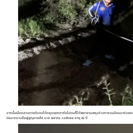
จากนั้นเมื่อหลานชายกับตนได้หลุดแยกตากันไปตนก็ได้พยายามพยุงร่างกายจนมีคนมาช่วยเหลือ
ต่อมาทราบชื่อผู้สูญหายคือ นาย พลากร วงษ์หอย อายุ 42 ปี