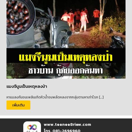
แมงจีนูนเป็นเหตุหลงป่า
หาแมลงกันจนเพลินเกิดหิวน้ำจนพลัดหลงจากกลุ่มตามหาเท่าไรก […]
เพิ่มเติม
www.teenee8riew.com
โทร. 081-2696960