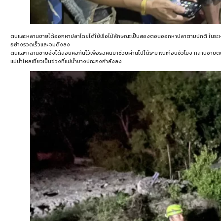
ตนและหลานชายได้ออกหาปลาโดยได้ใช้เรือไม้ลักษณะเป็นสองตอนออกหาปลาตามปกติ ในระหว่าง
อย่างรวดเร็วและจมดิ่งลง
ตนและหลานชายจึงได้ลอยคอกันไว้เพื่อรอคนมาช่วยผ่านไปได้ระมาณเกือบชั่วโมง หลานชายต
แม่น้ำไหลเชี่ยวเป็นช่วงที่แม่น้ำบางปกะกงกำลังลง