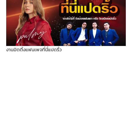
งานมิตติ้งแฟนเพจที่นี่แปดริ้ว