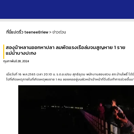
ที่นี่แปดริ้ว teenee8riew
>
ข่าวด่วน
สองน้าหลานออกหาปลา ลมพัดแรงเรือล่มจมสูญหาย 1 ราย
แม่น้ำบางปะกง
กุมภาพันธ์ 28, 2024
เมื่อวันที่ 16 พ.ค.2565 เวลา 20.10 น. ร.ต.อ.เปรม สุทธิอุดม พนักงานสอบสวน สภ.บ้านโพธิ์ ได้รั
ไปที่เกิดเหตุภายในที่เกิดเหตุพบชาย 1 คน ลอยคออยู่บนผิวหน้าเจ้าหน้าที่จึงรีบทำการช่วยขึ้