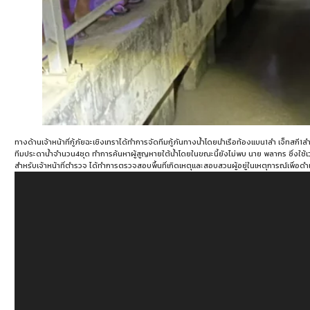
ทางด้านเจ้าหน้าที่กู้ภัยฉะเชิงเทราได้ทำการจัดทีมกู้ภันทางน้ำโดยนำเรือท้องแบน1ลำ เจ็ทสกี1ลำ 
ทีมประดาน้ำจำนวน4ชุด ทำการค้นหาผู้สูญหายใต้น้ำโดยในขณะนี้ยังไม่พบ นาย พลากร ซึ่งใช้
สำหรับเจ้าหน้าที่ตำรวจ ได้ทำการตรวจสอบพื้นที่เกิดเหตุและสอบสวนผู้อยู่ในเหตุการณ์เพื่อด
ตัว
เล่น
ไฟล์
วิดีโอ